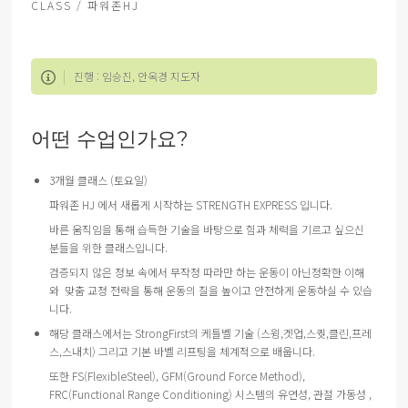
CLASS / 파워존HJ
진행 : 임승진, 안옥경 지도자
어떤 수업인가요?
3
개월
클래스
(
토요일
)
파워존
HJ
에서
새롭게
시작하는
STRENGTH EXPRESS
입니다
.
바른
움직임을
통해
습득한
기술을
바탕으로
힘과
체력을
기르고
싶으신
분들을
위한
클래스입니다
.
검증되지
않은
정보
속에서
무작정
따라만
하는
운동이
아닌
정확한
이해
와
맞춤
교정
전략을
통해
운동의
질을
높이고
안전하게
운동하실
수
있습
니다
.
해당
클래스에서는
StrongFirst
의
케틀벨
기술
(
스윙
,
겟업
,
스퀏
,
클린
,
프레
스
,
스내치
)
그리고
기본
바벨
리프팅을
체계적으로
배웁니다
.
또한
FS(FlexibleSteel), GFM(Ground Force Method),
FRC(Functional Range Conditioning)
시스템의
유연성
,
관절
가동성
,