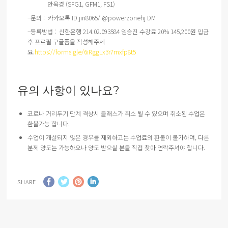
안옥경
(SFG1, GFM1, FS1)
–
문의
:
카카오톡
ID jin8065/ @powerzonehj DM
–
등록방법
:
신한은행
214.02.093584
임승진
수강료
20% 145,200
원
입금
후
프로필
구글폼을
작성해주세
요
.
https://forms.gle/6iRggLx3r7mxfp8t5
유의 사항이 있나요?
코로나
거리두기
단계
격상시
클래스가
취소
될
수
있으며
취소된
수업은
환불가능
합니다
.
수업이 개설되지 않은 경우를 제외하고는 수업료의 환불이 불가하며, 다른
분께 양도는 가능하오나 양도 받으실 분을 직접 찾아 연락주셔야 합니다.
SHARE