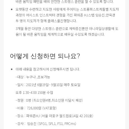
바른
움직임
패턴을
배워
안전한
스트렝스
훈련을
할
수
있도록
합니다
.
오랫동안
수련하고
지도한
사람에게
주어지는
스트롱퍼스트
케틀벨
지도자
과정의
어시스트
인스트럭터
경험을
가진
파워존
HJ
스텝
임승진
,
안옥경
두
명의
지도자가
함께
클래스를
진행합니다
.
3
개월
동안
다양한
스트렝스
훈련으로
체력증진뿐만
아니라
일상생활에
도
움이
될
바른
움직임을
체계적으로
배우실
수
있도록
하겠습니다
.
어떻게 신청하면 되나요?
아래 내용을 참고하시어 신청해주시면 됩니다.
–
대상
:
누구나
,
초보가능
–
일시
: 2021
년
6
월
19
일
~ 9
월
18
일
매주
토요일
오후
1:30~4:00 150
분
수업
–
정원
: 8
명
(
최소인원
4
명
,
최소인원
미달시
폐강
)
–
비용
:
726,000
원
(VAT
포함
)
–
장소
:
파워존
HJ (
서울
마포구
월드컵로
14
길
42 201
호
)
–
강사
:
임승진
(SFG1, SFL1, FS1, FRCms)