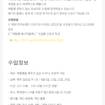
과정을 쉽고 체계적으로 배웁니다.
케틀벨 경험이 없는 초보자도 수업에 참여하실수 있습니다.
베이직 클래스 참여 후 기초반 추가수강 없이 정규반 수강이 가능합니다.
신청방법
1) 계좌(카카오뱅크 3333-29-974055, 성진민)로 수강료의 50%인 121,000원
입금
2) “케틀벨 베이직클래스” 구글폼 신청서 작성
📎
https://forms.gle/fqbRgTWceGWxZgKt5
수업정보
– 대상: 케틀벨을 배우고 싶은 누구나, 초보자 가능
– 날짜: 매주 일요일 주 1회 / 6월 8일, 15일, 22일, 29일
– 시간: 11시 10분 ~ 13시 40분 (2시간 30분)
– 장소: 파워존HJ (서울 마포구 월드컵로14길 42 201호)
– 준비물: 개인 운동복, 개인 물통
– 정원: 8명 (최소 인원: 4명) / 정원 미달시 폐강